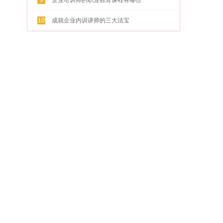
9
企业培训师的职业教育课程有哪些
10
成就企业内训讲师的三大法宝