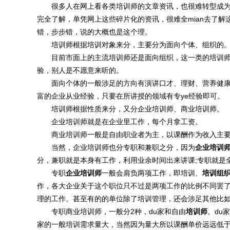
很多人在网上看各类培训师的文章资讯，也很难转型成为
完全了解，单凭网上这些碎片化的资讯，很难全mian去了解
错，步步错，说的大概也是这个理。
培训师根据培训对象来分，主要分为面向个体、组织的
目前市面上的主流培训师还是面向组织，这一类的培训师
验，别人是不愿意来听的。
面向个体的一般涉足的方向有演讲口才、理财、营养健康
富的企业从业经验，只要在所讲授的领域有专ye经验即可。
培训师根据性质来分，又分企业培训师、商业培训师。
企业培训师就是在企业里工作，每个月拿工资。
商业培训师一般是自由职业者为主，以课酬作为收入主要
当然，企业培训师也分专职和兼职之分，因为
企业培训
分，兼职就是本身有工作，利用业余时间出来讲课;专职就是
专职
企业培训师
一般会肩负两项工作，即培训、
培训组
作，各大企业关于这个职位只不过是两项工作的比例不同罢了
理的工作。甚至有的的单位除了培训管理，还会涉足其他比
专职商业培训师，一般分2种，du家和自由
培训师
。du
家的一般培训需求量大，当然因为量大所以课酬单价远远低