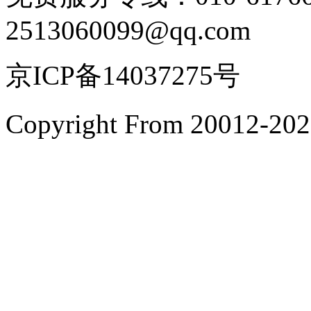
2513060099@qq.com
京ICP备14037275号
Copyright From 200