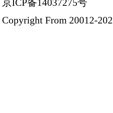
京ICP备14037275号
Copyright From 200