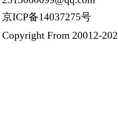
京ICP备14037275号
Copyright From 200