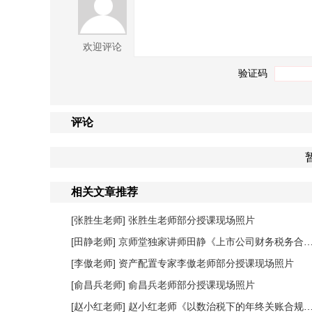
欢迎评论
验证码
评论
相关文章推荐
[张胜生老师]
张胜生老师部分授课现场照片
[田静老师]
京师堂独家讲师田静《上市公司财务税务合规管理提升》课程圆满结束
[李傲老师]
资产配置专家李傲老师部分授课现场照片
[俞昌兵老师]
俞昌兵老师部分授课现场照片
[赵小红老师]
赵小红老师《以数治税下的年终关账合规与汇缴高频风险防控》课程圆满落幕！