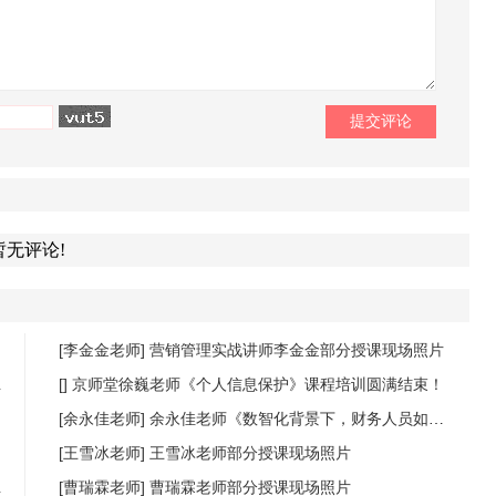
暂无评论!
[李金金老师]
营销管理实战讲师李金金部分授课现场照片
[]
京师堂徐巍老师《个人信息保护》课程培训圆满结束！
[余永佳老师]
余永佳老师《数智化背景下，财务人员如何提升数据分析能力，商业敏锐度》课程圆满结束
[王雪冰老师]
王雪冰老师部分授课现场照片
[曹瑞霖老师]
曹瑞霖老师部分授课现场照片