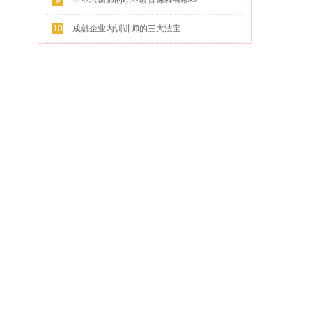
9
企业培训师的职业教育课程有哪些
10
成就企业内训讲师的三大法宝