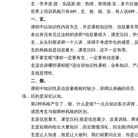
玄：学术派;烦：实战派;闹：热情，靠情感;实：多方位
世界上培训风格只有4种，玄、烦、闹、实，有人说8种，
一、玄。
课程中以知识性内容为主，并且课程知识性、信息量非常
各位有没有见过这样的讲师?信息量很大，课堂沉闷，学
玄，从头到尾讲师一个人讲，讲师不考虑学生的感受，反
玄的风格就是信息量大，课堂沉闷，还不一定有用。
要不要玄呢?课程一定要有玄，一定要有信息量。
玄适合讲哪些课程呢?适合讲知识性课程，业务知识、产品
玄就是理性。
二、烦。
课程中知识性及信息量都相对较少，讲师以准确的语言、
练，目的是深化认知。
第2种风格产生了，烦。什么是烦?一点点知识多次讲授，
请思考玄与烦两种风格的区别。
玄是信息量大、课堂沉闷;烦是信息量少、反复训练。两
玄是短期内给出大量知识，回去慢慢消化，回去能消化吗?
玄是让人知道，烦是让人做到。我们就要问企业，你是让人