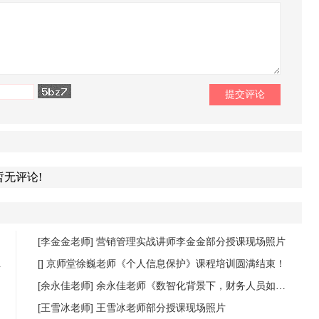
暂无评论!
[李金金老师]
营销管理实战讲师李金金部分授课现场照片
[]
京师堂徐巍老师《个人信息保护》课程培训圆满结束！
[余永佳老师]
余永佳老师《数智化背景下，财务人员如何提升数据分析能力，商业敏锐度》课程圆满结束
[王雪冰老师]
王雪冰老师部分授课现场照片