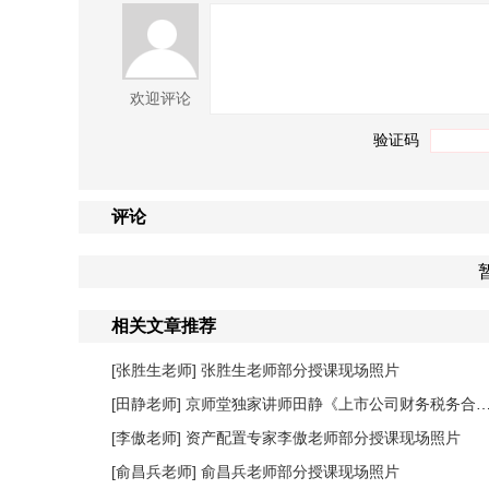
欢迎评论
验证码
评论
相关文章推荐
[张胜生老师]
张胜生老师部分授课现场照片
[田静老师]
京师堂独家讲师田静《上市公司财务税务合规管理提升》课程圆满结束
[李傲老师]
资产配置专家李傲老师部分授课现场照片
[俞昌兵老师]
俞昌兵老师部分授课现场照片