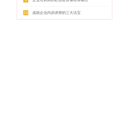
9
企业培训师的职业教育课程有哪些
10
成就企业内训讲师的三大法宝