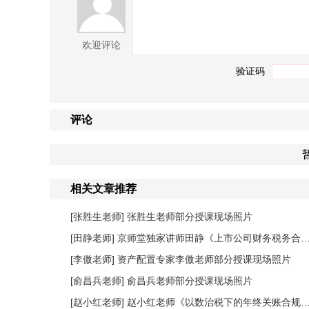
欢迎评论
验证码
评论
相关文章推荐
[张胜生老师]
张胜生老师部分授课现场照片
[田静老师]
京师堂独家讲师田静《上市公司财务税务合规管理提升》课程圆满结束
[李傲老师]
资产配置专家李傲老师部分授课现场照片
[俞昌兵老师]
俞昌兵老师部分授课现场照片
[赵小红老师]
赵小红老师《以数治税下的年终关账合规与汇缴高频风险防控》课程圆满落幕！