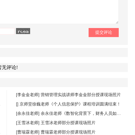
暂无评论!
[李金金老师]
营销管理实战讲师李金金部分授课现场照片
[]
京师堂徐巍老师《个人信息保护》课程培训圆满结束！
[余永佳老师]
余永佳老师《数智化背景下，财务人员如何提升数据分析能力，商业敏锐度》课程圆满结束
[王雪冰老师]
王雪冰老师部分授课现场照片
[曹瑞霖老师]
曹瑞霖老师部分授课现场照片