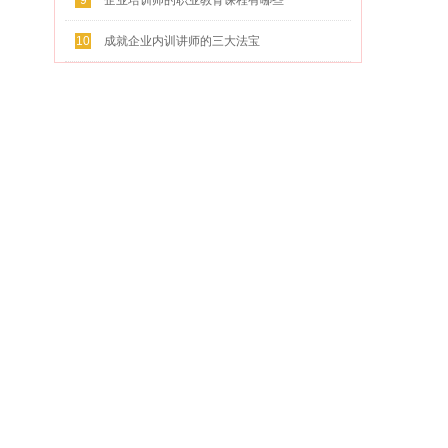
9
企业培训师的职业教育课程有哪些
10
成就企业内训讲师的三大法宝