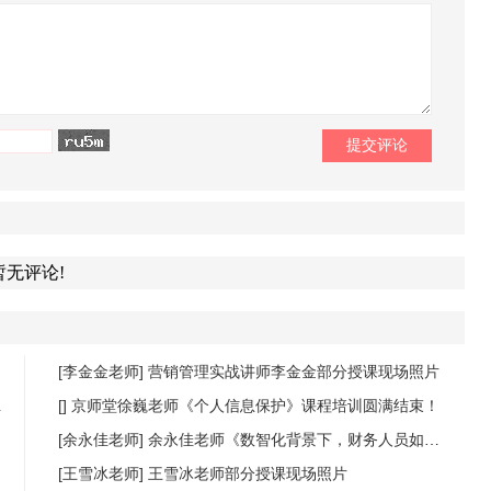
暂无评论!
[李金金老师]
营销管理实战讲师李金金部分授课现场照片
[]
京师堂徐巍老师《个人信息保护》课程培训圆满结束！
[余永佳老师]
余永佳老师《数智化背景下，财务人员如何提升数据分析能力，商业敏锐度》课程圆满结束
[王雪冰老师]
王雪冰老师部分授课现场照片