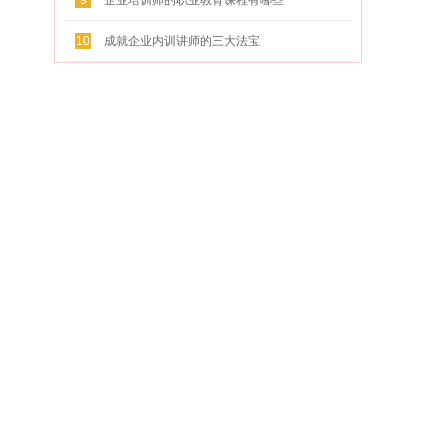
9
企业培训师的职业教育课程有哪些
10
成就企业内训讲师的三大法宝