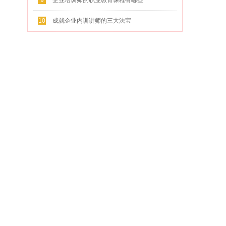
9
企业培训师的职业教育课程有哪些
10
成就企业内训讲师的三大法宝