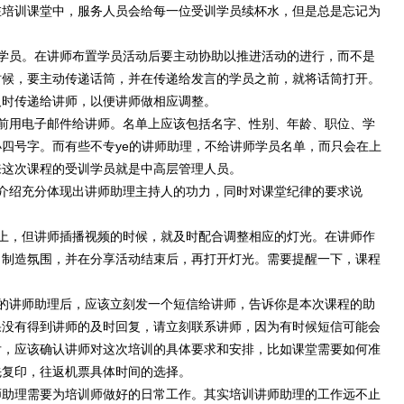
在培训课堂中，服务人员会给每一位受训学员续杯水，但是总是忘记为
员。在讲师布置学员活动后要主动协助以推进活动的进行，而不是
时候，要主动传递话筒，并在传递给发言的学员之前，就将话筒打开。
及时传递给讲师，以便讲师做相应调整。
用电子邮件给讲师。名单上应该包括名字、性别、年龄、职位、学
四号字。而有些不专ye的讲师助理，不给讲师学员名单，而只会在上
来这次课程的受训学员就是中高层管理人员。
绍充分体现出讲师助理主持人的功力，同时对课堂纪律的要求说
。
，但讲师插播视频的时候，就及时配合调整相应的灯光。在讲师作
，制造氛围，并在分享活动结束后，再打开灯光。需要提醒一下，课程
讲师助理后，应该立刻发一个短信给讲师，告诉你是本次课程的助
果没有得到讲师的及时回复，请立刻联系讲师，因为有时候短信可能会
后，应该确认讲师对这次培训的具体要求和安排，比如课堂需要如何准
先复印，往返机票具体时间的选择。
助理需要为培训师做好的日常工作。其实培训讲师助理的工作远不止