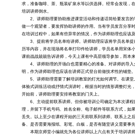
求，准备咖啡、茶、瓶装矿泉水等以供选择。经常会发现，
培训讲师倒水。
2、讲师助理要协助推进课堂活动和传递话筒给要发言的学
做一个观望者，要发挥协助讲师的作用。当有学员发言分享
在培训过程中，如果有些异常的情况，作为讲师助理也应该
3、提前将学员名单给讲师。讲师助理应该将学员名单提前
历等内容，并在现场将名单打印件给讲师，学员名单用宋体小
课前战战兢兢告诉讲师，今天上课有中高层领导参加，而本
4、讲师助理的开场白也需要精心的准备。对讲师的导入介
明，作为讲师助理也应该在讲师正式登台前做技术性的铺垫
5、讲师助理需要了解培训教室的灯光如何调节。在课堂上
体验式训练活动或抒情式演讲时，根据当时的情形调整灯光
开始前，讲师助理要安排将教室的门关上。
6、主动提前联系讲师。但你被培训公司确定为本次课程的
理，并留下手机号码、姓名全称、电子邮件等联系方式，如
丢失。以上至少在课程开始的三天前联系到讲师。联系上之
备、是否需要海报纸、彩笔、白板，是否有随堂讲义需要事
本期京师堂小编就先为各位讲师以上六点有关于培训讲师