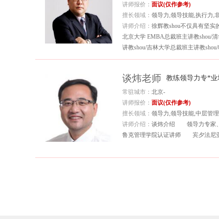
讲师报价：
面议(仅作参考)
擅长领域：
领导力,领导技能,执行力,
讲师介绍：
徐辉教shou不仅具有坚
北京大学 EMBA总裁班主讲教shou
讲教shou/吉林大学总裁班主讲教shou
劳动和社会保障部中英剑桥 CFO 项目主讲
谈炜老师
教练领导力专*业
常驻城市：
北京-
讲师报价：
面议(仅作参考)
擅长领域：
领导力,领导技能,中层管理
讲师介绍：
谈炜介绍 领导力专家、
鲁克管理学院认证讲师 宾夕法尼亚大