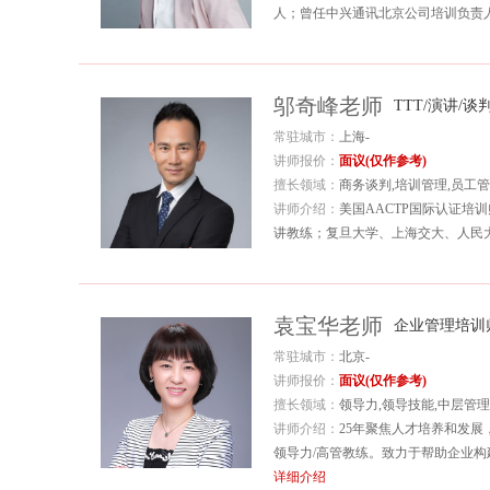
人；曾任中兴通讯北京公司培训负责人；
邬奇峰老师
TTT/演讲/
常驻城市：
上海-
讲师报价：
面议(仅作参考)
擅长领域：
商务谈判,培训管理,员工
讲师介绍：
美国AACTP国际认证培
讲教练；复旦大学、上海交大、人民大
袁宝华老师
企业管理培训
常驻城市：
北京-
讲师报价：
面议(仅作参考)
擅长领域：
领导力,领导技能,中层管理
讲师介绍：
25年聚焦人才培养和发展
领导力/高管教练。致力于帮助企业构
详细介绍