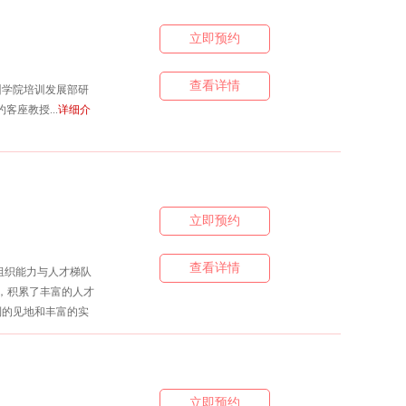
立即预约
到参训人员及参训企
查看详情
训学院培训发展部研
座教授...
详细介
立即预约
查看详情
组织能力与人才梯队
验，积累了丰富的人才
到的见地和丰富的实
立即预约