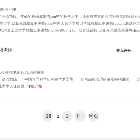
非财务经理
实的理论功底、丰硕的科研成果与you秀的教学水平，还拥有丰富的高层管理实战经验
/清华大学 EMBA总裁班主讲教shou/中国人民大学培训学院总裁班主讲教shou/上海财
/哈尔滨工业大学总裁班主讲教shou等 985、211、双壹流高校 EMBA 总裁班主讲教sho
教shou...
详细介绍
培训师
暂无评分
,公司治理,执行力,沟通技能
高管教练 中国管理科学研究院学术委员 14所高校管理研修班特聘讲师 北京彼得
学认证绩效...
详细介绍
16
2
下一
尾页
1
页