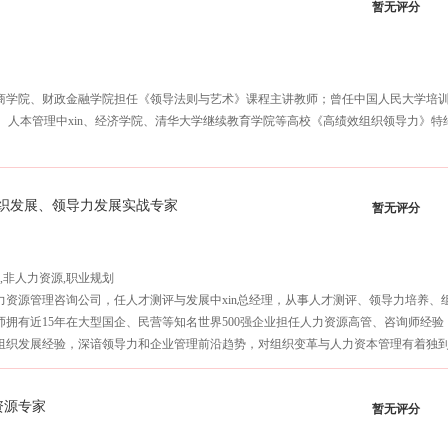
暂无评分
作，并在操作过程中提出指导建议，让培训创造生产力。
是她的课程具备持续xiao果和可操作性。她的高度责任心和卓yue培训导师精神，受
商学院、财政金融学院担任《领导法则与艺术》课程主讲教师；曾任中国人民大学培
n、人本管理中xin、经济学院、清华大学继续教育学院等高校《高绩效组织领导力》特约客
织发展、领导力发展实战专家
暂无评分
,非人力资源,职业规划
力资源管理咨询公司，任人才测评与发展中xin总经理，从事人才测评、领导力培养、
拥有近15年在大型国企、民营等知名世界500强企业担任人力资源高管、咨询师经
组织发展经验，深谙领导力和企业管理前沿趋势，对组织变革与人力资本管理有着独
资源专家
暂无评分