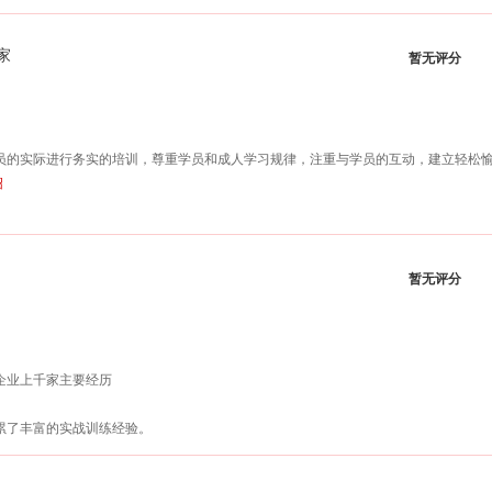
家
暂无评分
员的实际进行务实的培训，尊重学员和成人学习规律，注重与学员的互动，建立轻松
绍
暂无评分
企业上千家主要经历
累了丰富的实战训练经验。
训的三大行动体系，并结合心理学、九型人格学科对训后学员加强训后追踪督导，运