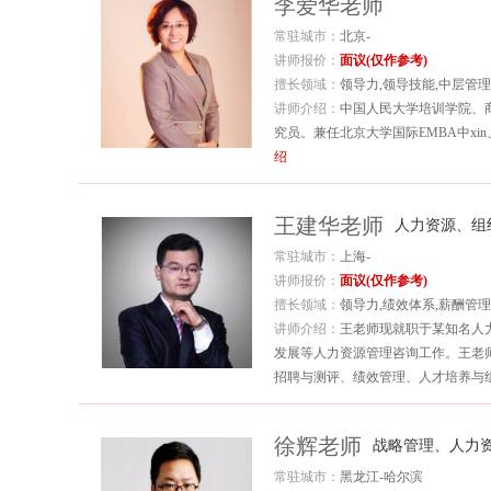
李爱华老师
动的方式持续跟踪学员训后的实际操
常驻城市：
北京-
马媛导师的课程生动精彩，但更重要的
讲师报价：
面议(仅作参考)
业的高度赞扬。...
详细介绍
擅长领域：
领导力,领导技能,中层管理
讲师介绍：
中国人民大学培训学院、
究员。兼任北京大学国际EMBA中xi
绍
王建华老师
人力资源、组
常驻城市：
上海-
讲师报价：
面议(仅作参考)
擅长领域：
领导力,绩效体系,薪酬管理
讲师介绍：
王老师现就职于某知名人
发展等人力资源管理咨询工作。王老师
招聘与测评、绩效管理、人才培养与
战经验。...
详细介绍
徐辉老师
战略管理、人力
常驻城市：
黑龙江-哈尔滨