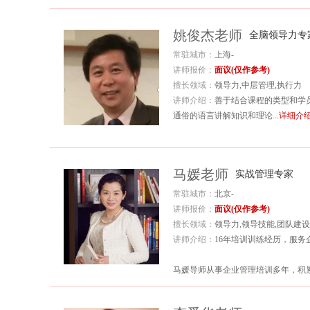
姚俊杰老师
全脑领导力专
常驻城市：
上海-
讲师报价：
面议(仅作参考)
擅长领域：
领导力,中层管理,执行力
讲师介绍：
善于结合课程的类型和学
通俗的语言讲解知识和理论...
详细介
马媛老师
实战管理专家
常驻城市：
北京-
讲师报价：
面议(仅作参考)
擅长领域：
领导力,领导技能,团队建设
讲师介绍：
16年培训训练经历，服务
马媛导师从事企业管理培训多年，积
她善于结合企业实际，提炼出管理培