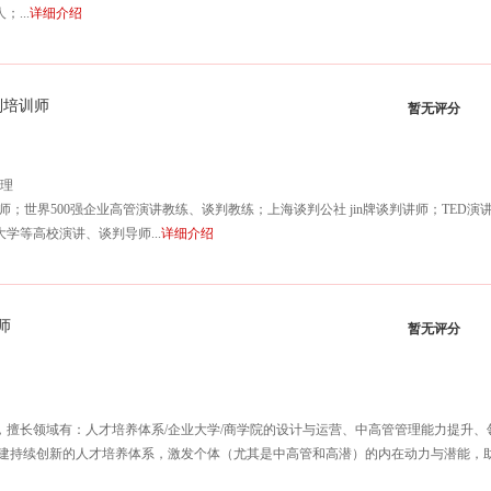
...
详细介绍
谈判培训师
暂无评分
管理
训师；世界500强企业高管演讲教练、谈判教练；上海谈判公社 jin牌谈判讲师；TED
学等高校演讲、谈判导师...
详细介绍
师
暂无评分
，擅长领域有：人才培养体系/企业大学/商学院的设计与运营、中高管管理能力提升
建持续创新的人才培养体系，激发个体（尤其是中高管和高潜）的内在动力与潜能，助其