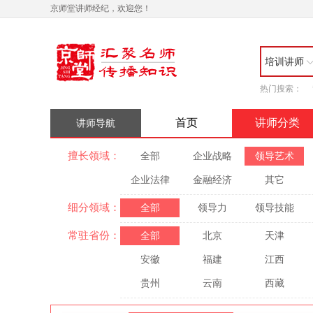
京师堂讲师经纪，欢迎您！
培训讲师
热门搜索：
首页
讲师分类
讲师导航
擅长领域：
全部
企业战略
领导艺术
企业法律
金融经济
其它
细分领域：
全部
领导力
领导技能
常驻省份：
全部
北京
天津
安徽
福建
江西
贵州
云南
西藏