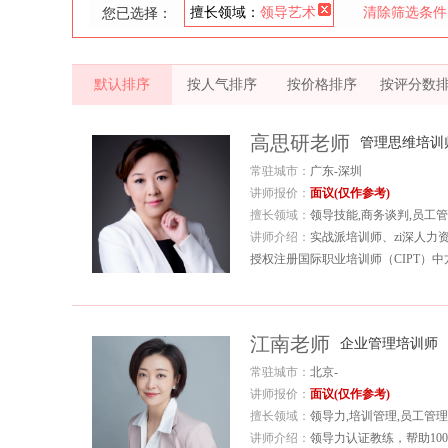
擅长领域：
领导艺术
清除筛选条件
您已选择：
默认排序
按人气排序
按价格排序
按评分数
高思研老师
管理思维培训
常驻城市：
广东-深圳
讲师报价：
面议(仅作参考)
擅长领域：
领导技能,商务谈判,员工
讲师介绍：
实战派培训师、zi深人
授权注册国际职业培训师（CIPT）中方
江南老师
企业管理培训师
常驻城市：
北京-
讲师报价：
面议(仅作参考)
擅长领域：
领导力,培训管理,员工管理
讲师介绍：
领导力认证教练，帮助10