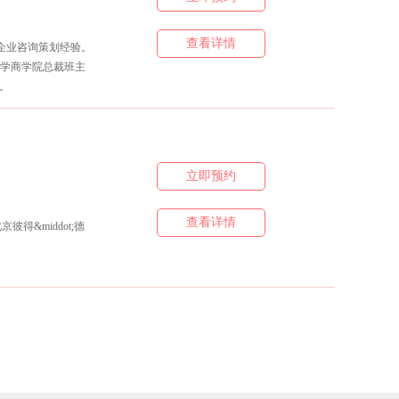
查看详情
和企业咨询策划经验。
经大学商学院总裁班主
u。
立即预约
查看详情
&middot;德