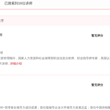
已搜索到
16
位讲师
排序
师
暂无评分
管理
力资源管理顾问，国家人力资源和社会保障部职业信息分析师、职业指导师专家，美国认
讲师...
详细介绍
暂无评分
000+管理者在领导力成功逆袭；曾任猿辅导企业大学领导力发展总监；曾任中国供销