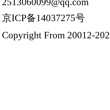
2513060099@qq.com
京ICP备14037275号
Copyright From 200