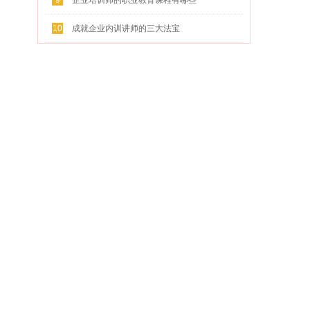
9
企业培训师的职业教育课程有哪些
10
成就企业内训讲师的三大法宝