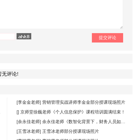
暂无评论!
[李金金老师]
营销管理实战讲师李金金部分授课现场照片
[]
京师堂徐巍老师《个人信息保护》课程培训圆满结束！
[余永佳老师]
余永佳老师《数智化背景下，财务人员如何提升数据分析能力，商业敏锐度》课程圆满结束
[王雪冰老师]
王雪冰老师部分授课现场照片