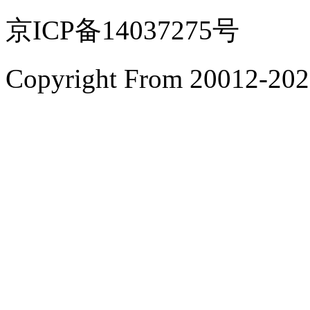
京ICP备14037275号
Copyright From 200