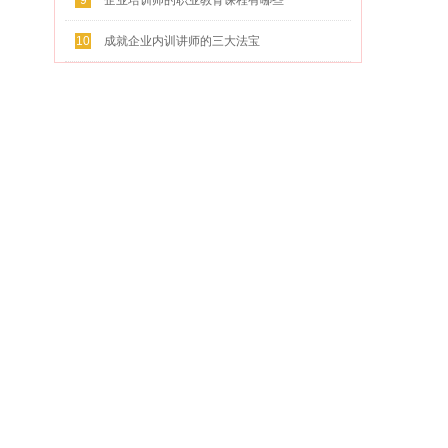
9
企业培训师的职业教育课程有哪些
10
成就企业内训讲师的三大法宝