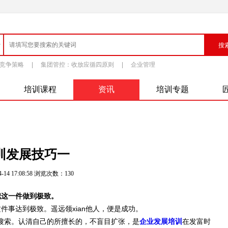
竞争策略
|
集团管控：收放应循四原则
|
企业管理
培训课程
资讯
培训专题
训发展技巧一
-14 17:08:58 浏览次数：
130
把这一件做到极致。
事达到极致。遥远领xian他人，便是成功。
搜索。认清自己的所擅长的，不盲目扩张，是
企业发展培训
在发富时