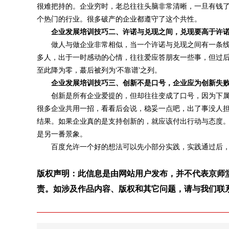
很难把持的。企业穷时，老总往往头脑非常清晰，一旦有钱
个热门的行业。很多破产的企业都遵守了这个共性。
企业发展培训技巧二、许诺与兑现之间，兑现要高于许
做人与做企业非常相似，当一个许诺与兑现之间有一条线
多人，出于一时感动的心情，往往爱应答朋友一些事，但过
至此降为零，蕞后被列为‘不靠谱’之列。
企业发展培训技巧三、创新不是口号，企业应为创新失
创新是所有企业爱提的，但却往往变成了口号，因为下属有
很多企业共用一招，看看后会说，稳妥一点吧，出了事没人
结果。如果企业真的是支持创新的，就应该付出行动与态度
是另一番景象。
百度允许一个好的想法可以先小部分实践，实践通过后，
版权声明：此信息是由网站用户发布，并不代表京师
责。如涉及作品内容、版权和其它问题，请与我们联