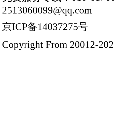
2513060099@qq.com
京ICP备14037275号
Copyright From 200